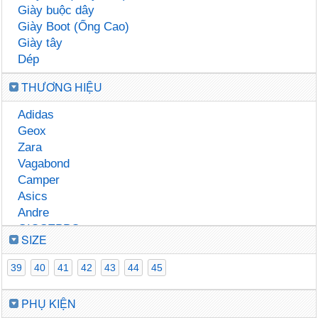
Giày buộc dây
Giày Boot (Ống Cao)
Giày tây
Dép
THƯƠNG HIỆU
Adidas
Geox
Zara
Vagabond
Camper
Asics
Andre
GIOSEPPO
SIZE
Clarks
Timberland
39
40
41
42
43
44
45
PHỤ KIỆN