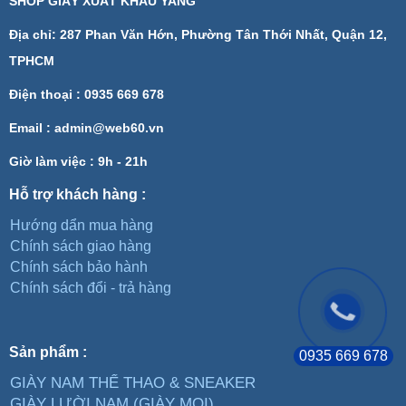
SHOP GIÀY XUẤT KHẨU YANG
Địa chỉ: 287 Phan Văn Hớn, Phường Tân Thới Nhất, Quận 12,
TPHCM
Điện thoại : 0935 669 678
Email :
admin@web60.vn
Giờ làm việc : 9h - 21h
Hỗ trợ khách hàng :
Hướng dẩn mua hàng
Chính sách giao hàng
Chính sách bảo hành
Chính sách đổi - trả hàng
Sản phẩm :
0935 669 678
GIÀY NAM THỂ THAO & SNEAKER
GIÀY LƯỜI NAM (GIÀY MỌI)