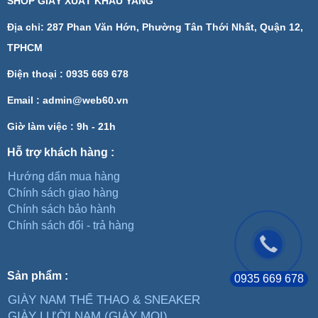
SHOP GIÀY XUẤT KHẨU YANG
Địa chỉ: 287 Phan Văn Hớn, Phường Tân Thới Nhất, Quận 12,
TPHCM
Điện thoại : 0935 669 678
Email :
admin@web60.vn
Giờ làm việc : 9h - 21h
Hỗ trợ khách hàng :
Hướng dẩn mua hàng
Chính sách giao hàng
Chính sách bảo hành
Chính sách đổi - trả hàng
Sản phẩm :
0935 669 678
GIÀY NAM THỂ THAO & SNEAKER
GIÀY LƯỜI NAM (GIÀY MỌI)