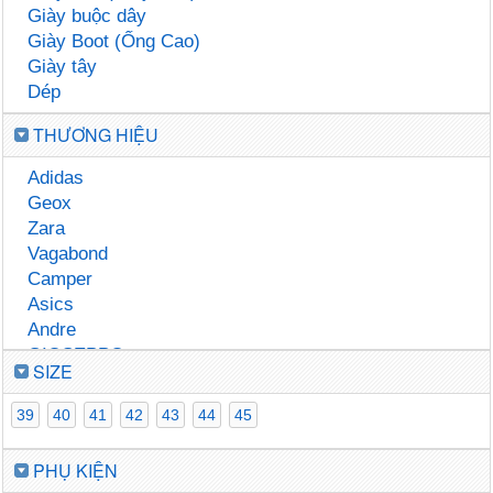
Giày buộc dây
Giày Boot (Ống Cao)
Giày tây
Dép
THƯƠNG HIỆU
Adidas
Geox
Zara
Vagabond
Camper
Asics
Andre
GIOSEPPO
SIZE
Clarks
Timberland
39
40
41
42
43
44
45
PHỤ KIỆN